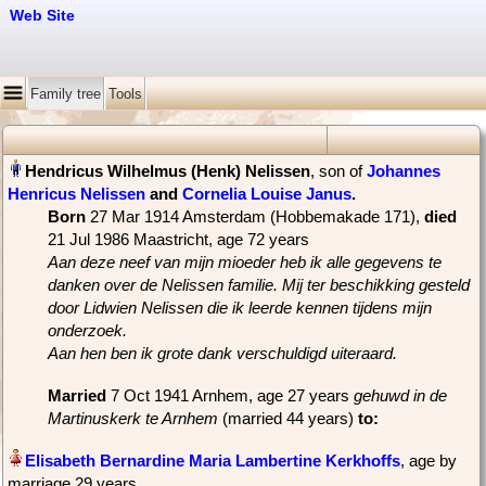
Web Site
Family tree
Tools
, son of
Johannes
Henricus Nelissen
and
Cornelia Louise Janus
‏.
Born
‎27 Mar 1914 Amsterdam (Hobbemakade 171),
died
‎21 Jul 1986 Maastricht‎, age 72 years
Aan deze neef van mijn mioeder heb ik alle gegevens te
danken over de Nelissen familie. Mij ter beschikking gesteld
door Lidwien Nelissen die ik leerde kennen tijdens mijn
onderzoek.
Aan hen ben ik grote dank verschuldigd uiteraard.
Married
‎7 Oct 1941 Arnhem, age 27 years
gehuwd in de
Martinuskerk te Arnhem
(married 44 years)
to:
, age by
marriage 29 years